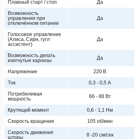
Плавный старт / стоп
Да
Возможность
управления при
Да
отключённом питании
Голосовое управление
(Алиса, Сири, гугл
Да
ассистент)
Возможность делать
Да
изогнутые карнизы
Напряжение
220 В
Ток
0,3 - 0,5 А
Потребялемая
66 - 88 Вт
мощность
Крутящий момент
0,6 - 1,1 Нм
Скорость вращения
105 об/мин
Скорость движения
8 -20 см/сек
шторы